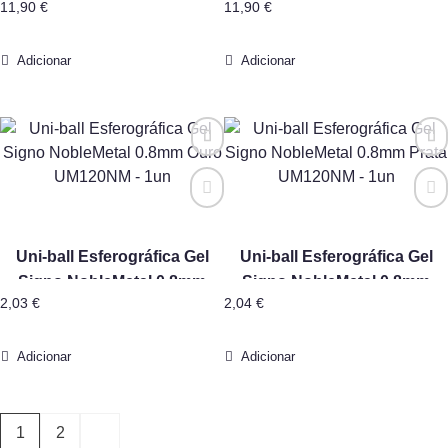
11,90
€
11,90
€
– 12un
– 12un
Adicionar
Adicionar
Uni-ball Esferográfica Gel
Uni-ball Esferográfica Gel
Signo NobleMetal 0.8mm
Signo NobleMetal 0.8mm
2,03
€
2,04
€
Ouro UM120NM – 1un
Prata UM120NM – 1un
Adicionar
Adicionar
1
2