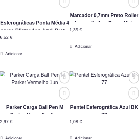
Marcador 0,7mm Preto Roller
Esferográficas Ponta Média 4
Aquandis 1un Paper Mate
1,35
€
cores Blister 4un Azul, Preto,
6,52
€
Vermelho, Verde Neutral
Adicionar
Adicionar
Parker Carga Ball Pen M
Pentel Esferográfica Azul BK
Parker Vermelho 1un
77
2,97
€
1,08
€
Adicionar
Adicionar