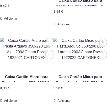
Caixa Cartão Micro para
350x290mm para Pasta
9,47
€
Pasta Arquivo 310×290 L60
Arquivo Marmoreada – 10un
9,84
€
Desmontada Marmoreada –
10un CARTONEX
Adicionar
Adicionar
Caixa Cartão Micro para
Caixa Cartão Micro para
Pasta Arquivo 350×290 L80
Pasta Arquivo 350×290 L80
0,98
€
0,98
€
Azul 200AC para Pasta
Laranja 200AC para Pasta
1922021 CARTONEX
1922022 CARTONEX
Adicionar
Adicionar