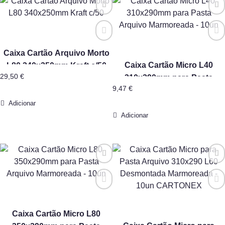
Caixa Cartão Arquivo Morto
Caixa Cartão Micro L40
L80 340x250mm Kraft c/50
29,50
€
310x290mm para Pasta
9,47
€
Arquivo Marmoreada – 10un
Adicionar
Adicionar
Caixa Cartão Micro L80