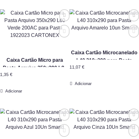
Caixa Cartão Microcanelado
Caixa Cartão Micro para
L40 310×290 para Pasta
11,07
€
Pasta Arquivo 350×290 L80
Arquivo Amarelo 10un
1,35
€
Verde 200AC para Pasta
Smartd
1922023 CARTONEX
Adicionar
Adicionar