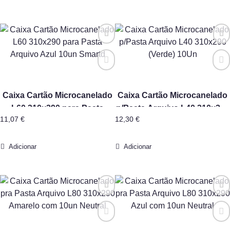
Caixa Cartão Microcanelado
Caixa Cartão Microcanelado
L60 310×290 para Pasta
p/Pasta Arquivo L40 310×290
11,07
€
12,30
€
Arquivo Azul 10un Smartd
(Verde) 10Un
Adicionar
Adicionar