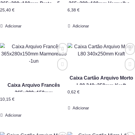
365x280x100mm Preto – 5 un
365x280x100mm Vermelho –
25,40
€
6,38
€
Almaço
1un Almaço
Adicionar
Adicionar
Caixa Cartão Arquivo Morto
Caixa Arquivo Francês
L80 340x250mm Kraft
0,62
€
365x280x150mm
10,15
€
Marmoreado -1un
Adicionar
Adicionar