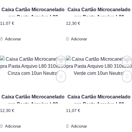
Caixa Cartão Microcanelado
Caixa Cartão Microcanelado
pra Pasta Arquivo L80
pra Pasta Arquivo L80
11,07
€
12,30
€
310×290 Amarelo com 10un
310×290 Azul com 10un
Neutral
Neutral
Adicionar
Adicionar
Caixa Cartão Microcanelado
Caixa Cartão Microcanelado
pra Pasta Arquivo L80
pra Pasta Arquivo L80
12,30
€
11,07
€
310×290 Cinza com 10un
310×290 Verde com 10un
Neutral
Neutral
Adicionar
Adicionar