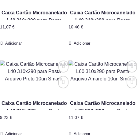
Caixa Cartão Microcanelado
Caixa Cartão Microcanelado
L40 310×290 para Pasta
L40 310×290 para Pasta
11,07
€
10,46
€
Arquivo Azul 10Un Smartd
Arquivo Cinza 10Un Smartd
Adicionar
Adicionar
Caixa Cartão Microcanelado
Caixa Cartão Microcanelado
L40 310×290 para Pasta
L60 310×290 para Pasta
9,23
€
11,07
€
Arquivo Preto 10un Smartd
Arquivo Amarelo 10un
Smartd
Adicionar
Adicionar