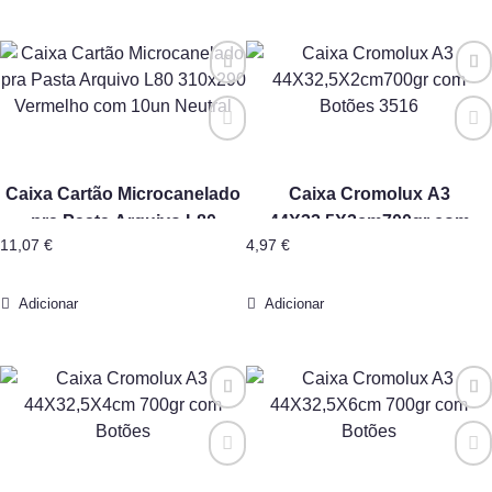
Caixa Cartão Microcanelado
Caixa Cromolux A3
pra Pasta Arquivo L80
44X32,5X2cm700gr com
11,07
€
4,97
€
310×290 Vermelho com 10un
Botões 3516
Neutral
Adicionar
Adicionar