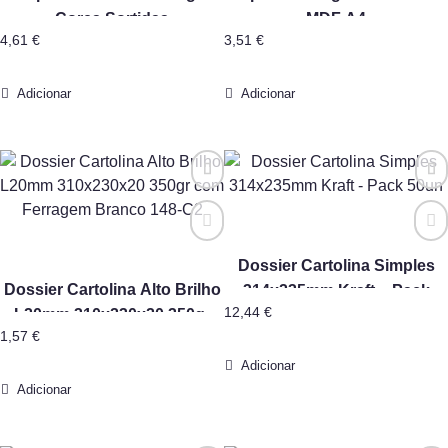
Cores Sortidas
MDF A4
4,61
€
3,51
€
Adicionar
Adicionar
Dossier Cartolina Simples
Dossier Cartolina Alto Brilho
314x235mm Kraft – Pack
12,44
€
L20mm 310x230x20 350gr
50un
1,57
€
com Ferragem Branco 148-
C2
Adicionar
Adicionar