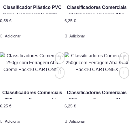
Classificador Plástico PVC
Classificadores Comerciais
Capa Transparente preto 1
250gr com Ferragem Aba
0,58
€
6,25
€
un Smartd
Azul Pack10 CARTONEX
Adicionar
Adicionar
Classificadores Comerciais
Classificadores Comerciais
250gr com Ferragem Aba
250gr com Ferragem Aba
6,25
€
6,25
€
Creme Pack10 CARTONEX
Kraft Pack10 CARTONEX
Adicionar
Adicionar