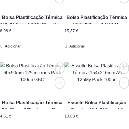
Bolsa Plastificação Térmica
Bolsa Plastificação Térmica
111x154mm A6 125My – Pack
216x303mm A4125My
8,98
€
15,37
€
100un
Cx100un
Adicionar
Adicionar
Bolsa Plastificação Térmica
Esselte Bolsa Plastificação
60x90mm 125 microns Pack
Térmica 154x216mm A5
4,61
€
13,63
€
100un GBC
125My Pack 100un