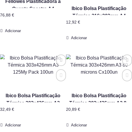
Fellowes Plastificadora a
Ibico Bolsa Plastificação
Quente Spectra A4
76,88
€
Térmica 216x303mm A4
12,92
€
80myc Cx 100un
Adicionar
Adicionar
Ibico Bolsa Plastificação
Ibico Bolsa Plastificação
Térmica 303x426mm A3
Térmica 303x426mm A3 80
32,49
€
20,89
€
125My Pack 100un
microns Cx100un
Adicionar
Adicionar