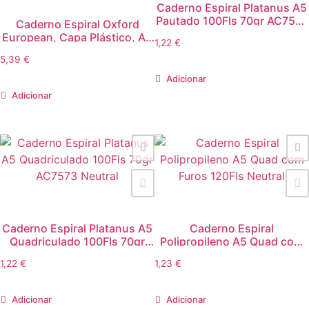
Caderno Espiral Platanus A5
Pautado 100Fls 70gr AC7573
Caderno Espiral Oxford
Neutral
European, Capa Plástico, A4
1,22
€
Pautado, 90gr, 80 Folhas,
5,39
€
Rosa
Adicionar
Adicionar
Caderno Espiral Platanus A5
Caderno Espiral
Quadriculado 100Fls 70gr
Polipropileno A5 Quad com
AC7573 Neutral
Furos 120Fls Neutral
1,22
€
1,23
€
Adicionar
Adicionar