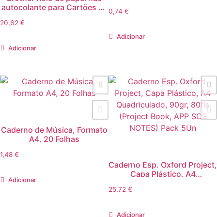
autocolante para Cartões de
0,74
€
Identificação
20,62
€
Adicionar
Adicionar
Caderno de Música, Formato
A4, 20 Folhas
1,48
€
Caderno Esp. Oxford Project,
Capa Plástico, A4
Adicionar
Quadriculado, 90gr, 80fls
25,72
€
(Project Book, APP SOS
NOTES) Pack 5Un
Adicionar