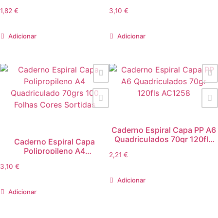
Folhas
100 Folhas Cores Sortidas
1,82
€
3,10
€
Adicionar
Adicionar
Caderno Espiral Capa PP A6
Quadriculados 70gr 120fls
Caderno Espiral Capa
AC1258
Polipropileno A4
2,21
€
Quadriculado 70grs 100
3,10
€
Folhas Cores Sortidas
Adicionar
Adicionar