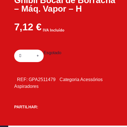
Ghibli Bocal de Borracha
– Máq. Vapor – H
7,12
€
IVA Incluído
Esgotado
REF:
GPA2511479
Categoria
Acessórios
Aspiradores
PARTILHAR: