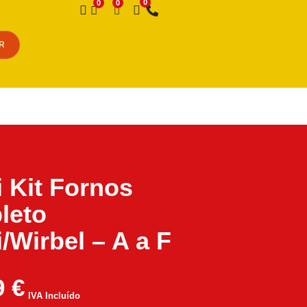
Desejo
R
i Kit Fornos
leto
i/Wirbel – A a F
9
€
IVA Incluído