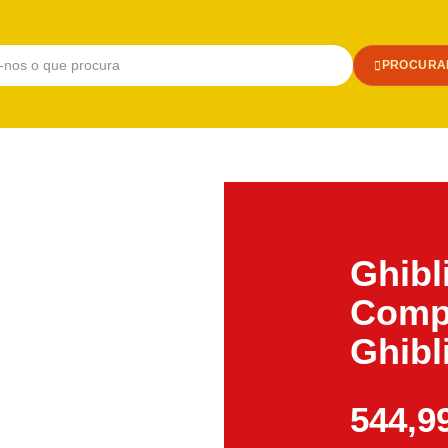
PROCURA
Ghibl
Comp
Ghibl
544,9