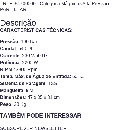
REF:
94700000
Categoria
Máquinas Alta Pressão
PARTILHAR:
Descrição
CARACTERÍSTICAS TÉCNICAS:
Pressão:
130 Bar
Caudal:
540
L/h
Corrente:
230 V/50 Hz
Potência:
2200
W
R.P.M.:
2800 Rpm
Temp. Máx. de Água de Entrada:
60 ºC
Sistema de Paragem:
TSS
Mangueira
: 8
M
Dimensões:
47 x 35 x 81 cm
Peso:
28 Kg
TAMBÉM PODE INTERESSAR
SUBSCREVER NEWSLETTER