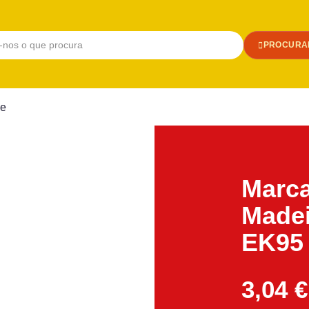
PROCURA
ne
Marca
Madei
EK95 
3,04
€