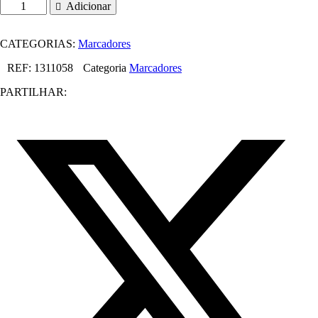
Quantidade
Adicionar
de
Staedtler
Marcador
CATEGORIAS:
Marcadores
Médio
1.0mm
REF:
1311058
Categoria
Marcadores
não
PARTILHAR:
Permanente
Lumocolor
315-
3
Azul
Pack
10un