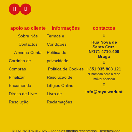
apoio ao cliente
informações
contactos
Sobre Nós
Termos e
Rua Nova de
Contactos
Condições
Santa Cruz,
Nº171 4710-409
A minha Conta
Política de
Braga
Carrinho de
privacidade
Compras
Política de Cookies
+351 935 863 121
*Chamada para a rede
Finalizar
Resolução de
móvel nacional
Encomenda
Litígios Online
info@royalwork.pt
Direito de Livre
Livro de
Resolução
Reclamações
ROYALWORK © 2026 – Todos os direitos reservados. Desenvolvido