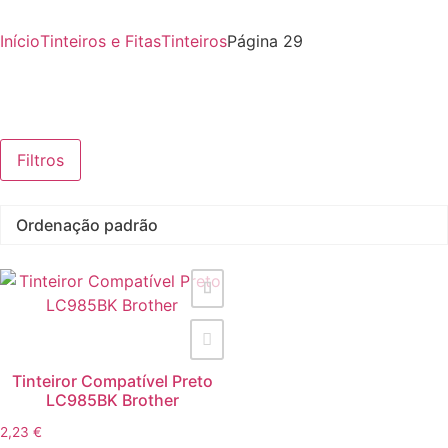
Início
Tinteiros e Fitas
Tinteiros
Página 29
Filtros
Tinteiror Compatível Preto
LC985BK Brother
2,23
€