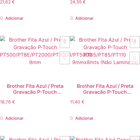
21,62
€
24,55
€
Adicionar
Adicionar
Brother Fita Azul / Preta
Brother Fita Azul / Preta
Gravação P-Touch
Gravação P-Touch
PT500/PT8E/PT2000/PT3000/PT5000
PT65/PT85/PT110
18,76
€
11,40
€
9mm
9mmx8mts (Não Laminada)
Adicionar
Adicionar