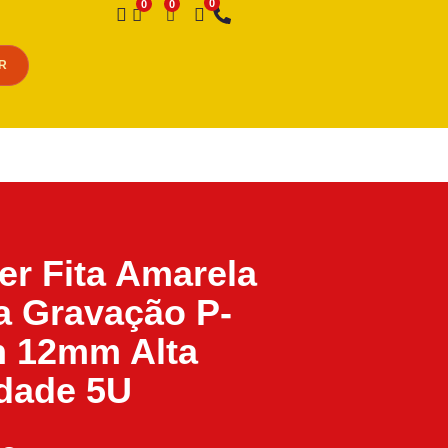
Desejo
R
er Fita Amarela
ta Gravação P-
h 12mm Alta
dade 5U