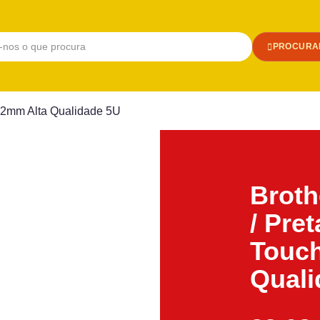
PROCURA
 12mm Alta Qualidade 5U
Broth
/ Pre
Touc
Quali