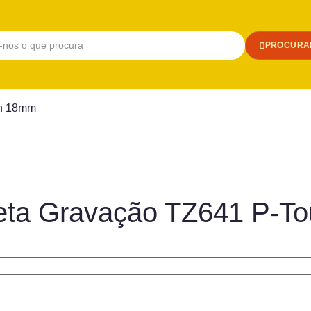
PROCURA
ch 18mm
Preta Gravação TZ641 P-