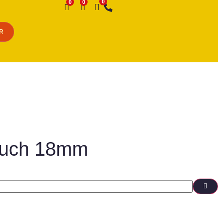
Desejo
R
Touch 18mm