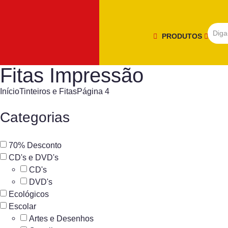
PRODUTOS
Fitas Impressão
Início
Tinteiros e Fitas
Página 4
Categorias
70% Desconto
CD's e DVD's
CD's
DVD's
Ecológicos
Escolar
Artes e Desenhos