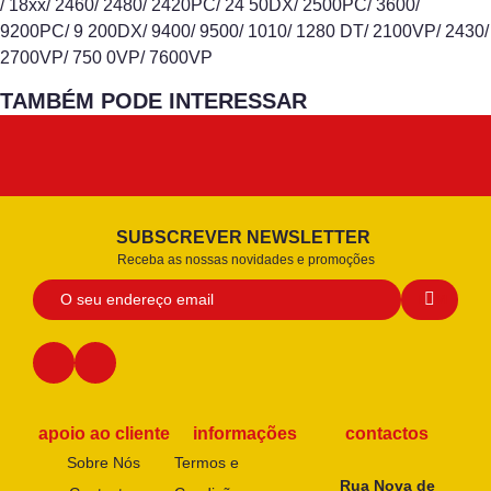
/ 18xx/ 2460/ 2480/ 2420PC/ 24 50DX/ 2500PC/ 3600/
9200PC/ 9 200DX/ 9400/ 9500/ 1010/ 1280 DT/ 2100VP/ 2430/
2700VP/ 750 0VP/ 7600VP
TAMBÉM PODE INTERESSAR
SUBSCREVER NEWSLETTER
Receba as nossas novidades e promoções
apoio ao cliente
informações
contactos
Sobre Nós
Termos e
Rua Nova de