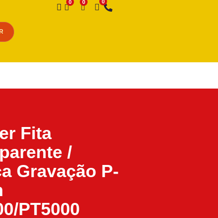
Desejo
R
er Fita
parente /
a Gravação P-
h
00/PT5000