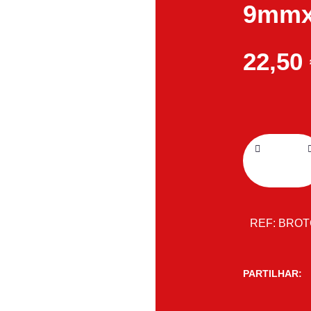
9mmx
22,50
REF:
BROT
PARTILHAR: