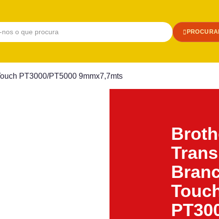
PROCURA
 P-Touch PT3000/PT5000 9mmx7,7mts
Broth
Trans
Branc
Touc
PT30