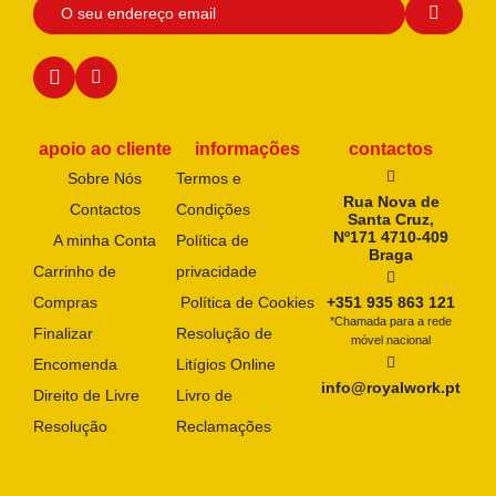
apoio ao cliente
informações
contactos
Sobre Nós
Termos e
Rua Nova de
Contactos
Condições
Santa Cruz,
Nº171 4710-409
A minha Conta
Política de
Braga
Carrinho de
privacidade
Compras
Política de Cookies
+351 935 863 121
*Chamada para a rede
Finalizar
Resolução de
móvel nacional
Encomenda
Litígios Online
info@royalwork.pt
Direito de Livre
Livro de
Resolução
Reclamações