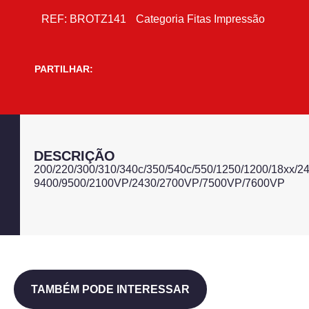
REF:
BROTZ141
Categoria
Fitas Impressão
PARTILHAR:
DESCRIÇÃO
200/220/300/310/340c/350/540c/550/1250/1200/18xx
9400/9500/2100VP/2430/2700VP/7500VP/7600VP
TAMBÉM PODE INTERESSAR