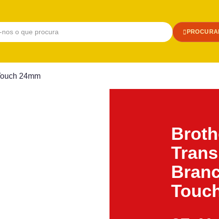
PROCURA
-Touch 24mm
Broth
Trans
Branc
Touc