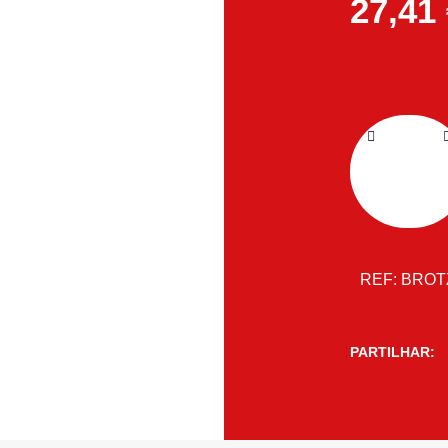
27,41
REF:
BROT
PARTILHAR: