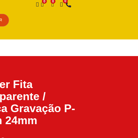
Desejo
R
er Fita
parente /
a Gravação P-
h 24mm