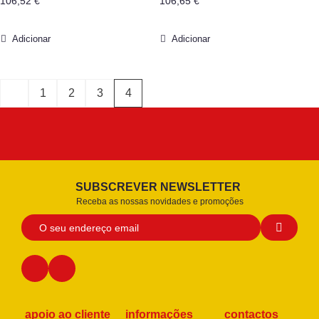
106,52
€
106,65
€
Adicionar
Adicionar
1
2
3
4
SUBSCREVER NEWSLETTER
Receba as nossas novidades e promoções
apoio ao cliente
informações
contactos