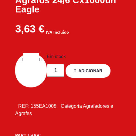
Agrafos 24/6 Cx1000un
Eagle
3,63
€
IVA Incluído
Em stock
ADICIONAR
REF:
155EA1008
Categoria
Agrafadores e
Agrafes
PARTILHAR: