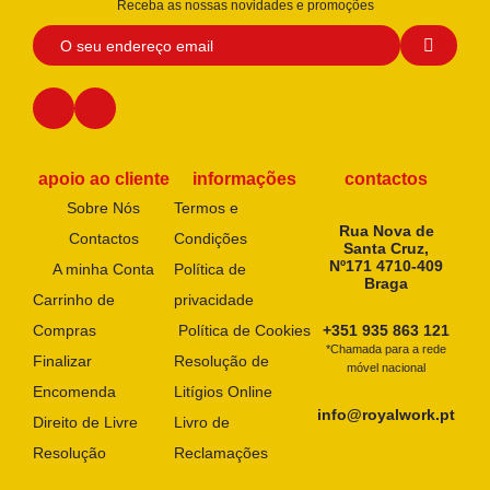
Receba as nossas novidades e promoções
apoio ao cliente
informações
contactos
Sobre Nós
Termos e
Rua Nova de
Contactos
Condições
Santa Cruz,
Nº171 4710-409
A minha Conta
Política de
Braga
Carrinho de
privacidade
Compras
Política de Cookies
+351 935 863 121
*Chamada para a rede
Finalizar
Resolução de
móvel nacional
Encomenda
Litígios Online
info@royalwork.pt
Direito de Livre
Livro de
Resolução
Reclamações