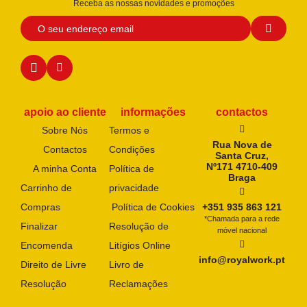
Receba as nossas novidades e promoções
apoio ao cliente
informações
contactos
Sobre Nós
Termos e
Rua Nova de
Contactos
Condições
Santa Cruz,
Nº171 4710-409
A minha Conta
Política de
Braga
Carrinho de
privacidade
Compras
Política de Cookies
+351 935 863 121
*Chamada para a rede
Finalizar
Resolução de
móvel nacional
Encomenda
Litígios Online
info@royalwork.pt
Direito de Livre
Livro de
Resolução
Reclamações