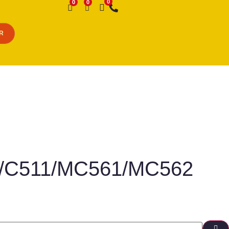
Desejo
R
10/C511/MC561/MC562