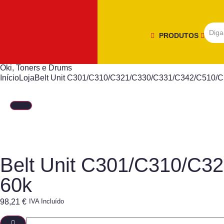
PRODUTOS
Oki
,
Toners e Drums
Início
Loja
Belt Unit C301/C310/C321/C330/C331/C342/C510/
Belt Unit C301/C310/C
60k
98,21
€
IVA Incluído