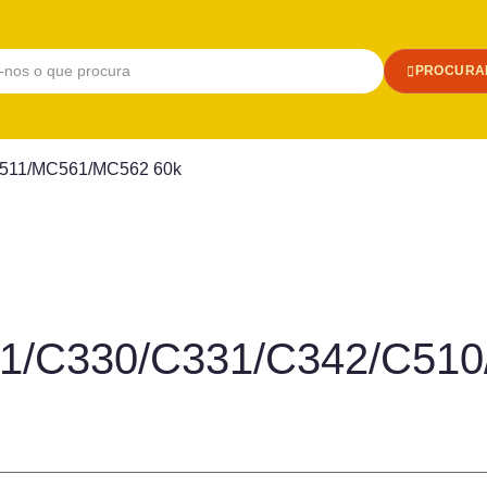
PROCURA
C511/MC561/MC562 60k
321/C330/C331/C342/C5