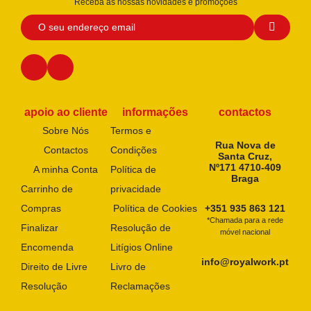
Receba as nossas novidades e promoções
apoio ao cliente
informações
contactos
Sobre Nós
Termos e
Rua Nova de
Contactos
Condições
Santa Cruz,
Nº171 4710-409
A minha Conta
Política de
Braga
Carrinho de
privacidade
Compras
Política de Cookies
+351 935 863 121
*Chamada para a rede
Finalizar
Resolução de
móvel nacional
Encomenda
Litígios Online
info@royalwork.pt
Direito de Livre
Livro de
Resolução
Reclamações