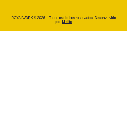
ROYALWORK © 2026 – Todos os direitos reservados. Desenvolvido
por:
Mixlife