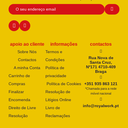
apoio ao cliente
informações
contactos
Sobre Nós
Termos e
Rua Nova de
Contactos
Condições
Santa Cruz,
Nº171 4710-409
A minha Conta
Política de
Braga
Carrinho de
privacidade
Compras
Política de Cookies
+351 935 863 121
*Chamada para a rede
Finalizar
Resolução de
móvel nacional
Encomenda
Litígios Online
info@royalwork.pt
Direito de Livre
Livro de
Resolução
Reclamações