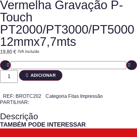
Vermelha Gravação P-
Touch
PT2000/PT3000/PT5000
12mmx7,7mts
19,80
€
IVA Incluído
ADICIONAR
REF:
BROTC202
Categoria
Fitas Impressão
PARTILHAR:
Descrição
TAMBÉM PODE INTERESSAR