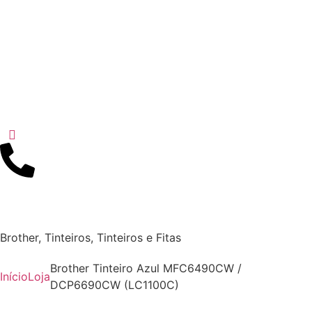
Brother
,
Tinteiros
,
Tinteiros e Fitas
Brother Tinteiro Azul MFC6490CW /
Início
Loja
DCP6690CW (LC1100C)