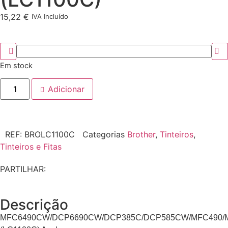
15,22
€
IVA Incluído
Em stock
Adicionar
REF:
BROLC1100C
Categorias
Brother
,
Tinteiros
,
Tinteiros e Fitas
PARTILHAR:
Descrição
MFC6490CW/DCP6690CW/DCP385C/DCP585CW/MFC490/M