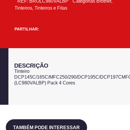
REF:
BROLC980VALBP
Categorias
Brother
,
Tinteiros
,
Tinteiros e Fitas
PARTILHAR:
DESCRIÇÃO
Tinteiro
DCP145C/165C/MFC250/290/DCP195C/DCP197CM
(LC980VALBP) Pack 4 Cores
TAMBÉM PODE INTERESSAR