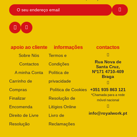
apoio ao cliente
informações
contactos
Sobre Nós
Termos e
Rua Nova de
Contactos
Condições
Santa Cruz,
Nº171 4710-409
A minha Conta
Política de
Braga
Carrinho de
privacidade
Compras
Política de Cookies
+351 935 863 121
*Chamada para a rede
Finalizar
Resolução de
móvel nacional
Encomenda
Litígios Online
info@royalwork.pt
Direito de Livre
Livro de
Resolução
Reclamações