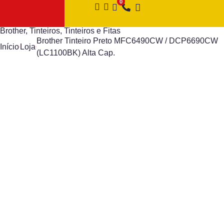
Brother
,
Tinteiros
,
Tinteiros e Fitas
Brother Tinteiro Preto MFC6490CW / DCP6690CW
Início
Loja
(LC1100BK) Alta Cap.