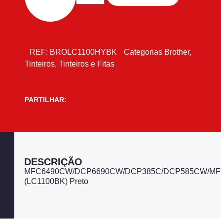
REF:
BROLC1100HYBK
Categorias
Brother
,
Tinteiros
,
Tinteiros e Fitas
PARTILHAR:
DESCRIÇÃO
MFC6490CW/DCP6690CW/DCP385C/DCP585CW/MFC
(LC1100BK) Preto