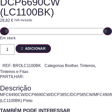
DCP6690CW
(LC1100BK)
28,82
€
IVA Incluído
Em stock
ADICIONAR
REF:
BROLC1100BK
Categorias
Brother
,
Tinteiros
,
Tinteiros e Fitas
PARTILHAR:
Descrição
MFC6490CW/DCP6690CW/DCP385C/DCP585CW/MFC490/M
(LC1100BK) Preto
TAMBÉM PODE INTERESSAR