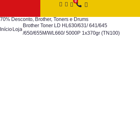
70% Desconto
,
Brother
,
Toners e Drums
Brother Toner LD HL630/631/ 641/645
Início
Loja
/650/655M/WL660/ 5000P 1x370gr (TN100)