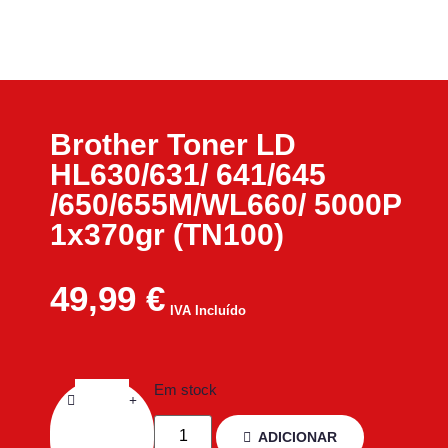
Brother Toner LD
HL630/631/ 641/645
/650/655M/WL660/ 5000P
1x370gr (TN100)
49,99
€
IVA Incluído
Em stock
ADICIONAR