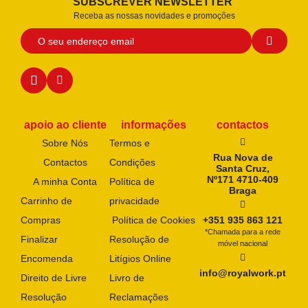
SUBSCREVER NEWSLETTER
Receba as nossas novidades e promoções
apoio ao cliente
informações
contactos
Sobre Nós
Termos e
Rua Nova de
Contactos
Condições
Santa Cruz,
Nº171 4710-409
A minha Conta
Política de
Braga
Carrinho de
privacidade
Compras
Política de Cookies
+351 935 863 121
*Chamada para a rede
Finalizar
Resolução de
móvel nacional
Encomenda
Litígios Online
info@royalwork.pt
Direito de Livre
Livro de
Resolução
Reclamações