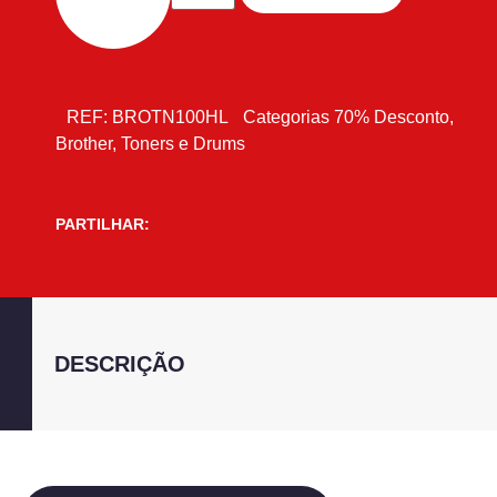
REF:
BROTN100HL
Categorias
70% Desconto
,
Brother
,
Toners e Drums
PARTILHAR:
DESCRIÇÃO