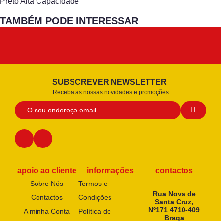
Preto Alta Capacidade
TAMBÉM PODE INTERESSAR
SUBSCREVER NEWSLETTER
Receba as nossas novidades e promoções
apoio ao cliente
informações
contactos
Sobre Nós
Termos e
Rua Nova de
Contactos
Condições
Santa Cruz,
Nº171 4710-409
A minha Conta
Política de
Braga