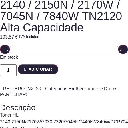
2140 / 2150N / 2170W /
7045N / 7840W TN2120
Alta Capacidade
103,57
€
IVA Incluído
Em stock
ADICIONAR
REF:
BROTN2120
Categorias
Brother
,
Toners e Drums
PARTILHAR:
Descrição
Toner HL
2140/2150N/2170W/7030/7320/7045N/7440N/7840W/DCP70