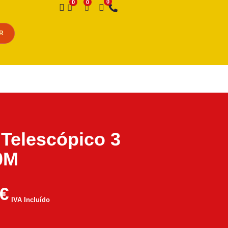
Desejo
R
Telescópico 3
0M
€
IVA Incluído