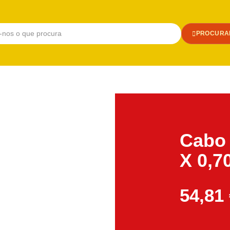
PROCURA
Cabo 
X 0,7
54,81