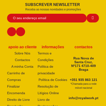
SUBSCREVER NEWSLETTER
Receba as nossas novidades e promoções
apoio ao cliente
informações
contactos
Sobre Nós
Termos e
Rua Nova de
Contactos
Condições
Santa Cruz,
Nº171 4710-409
A minha Conta
Política de
Braga
Carrinho de
privacidade
Compras
Política de Cookies
+351 935 863 121
*Chamada para a rede
Finalizar
Resolução de
móvel nacional
Encomenda
Litígios Online
info@royalwork.pt
Direito de Livre
Livro de