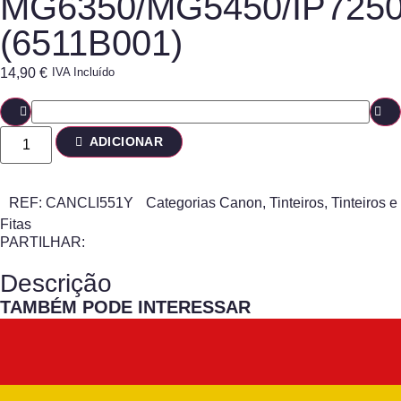
MG6350/MG5450/IP725
(6511B001)
14,90
€
IVA Incluído
ADICIONAR
REF:
CANCLI551Y
Categorias
Canon
,
Tinteiros
,
Tinteiros e
Fitas
PARTILHAR:
Descrição
TAMBÉM PODE INTERESSAR