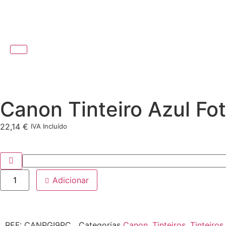
Canon Tinteiro Azul F
22,14
€
IVA Incluído
Adicionar
REF:
CANPGI9PC
Categorias
Canon
,
Tinteiros
,
Tinteiros