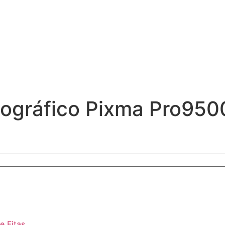
otográfico Pixma Pro95
 e Fitas