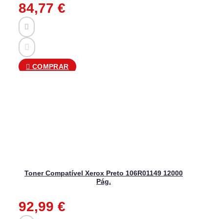
84,77
€
COMPRAR
Toner Compatível Xerox Preto 106R01149 12000
Pág.
92,99
€