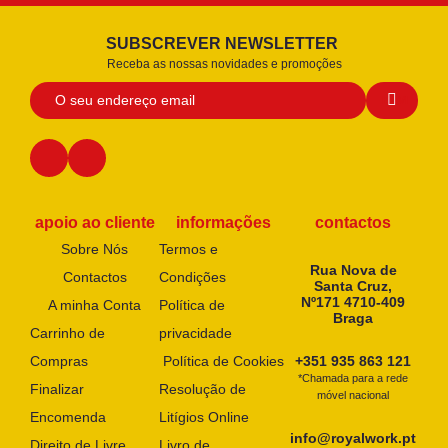
SUBSCREVER NEWSLETTER
Receba as nossas novidades e promoções
apoio ao cliente
informações
contactos
Sobre Nós
Termos e
Rua Nova de
Contactos
Condições
Santa Cruz,
Nº171 4710-409
A minha Conta
Política de
Braga
Carrinho de
privacidade
Compras
Política de Cookies
+351 935 863 121
*Chamada para a rede
Finalizar
Resolução de
móvel nacional
Encomenda
Litígios Online
info@royalwork.pt
Direito de Livre
Livro de