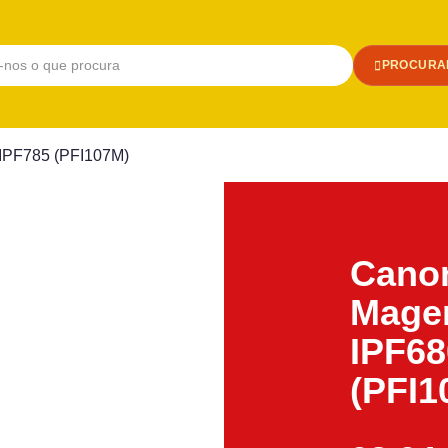
PROCURA
/IPF785 (PFI107M)
Canon
Mage
IPF68
(PFI1