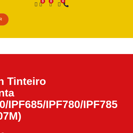
Desejo
R
 Tinteiro
nta
0/IPF685/IPF780/IPF785
07M)