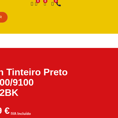
Desejo
R
 Tinteiro Preto
00/9100
02BK
9
€
IVA Incluído