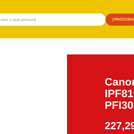
PROCURA
Canon
IPF81
PFI3
227,2