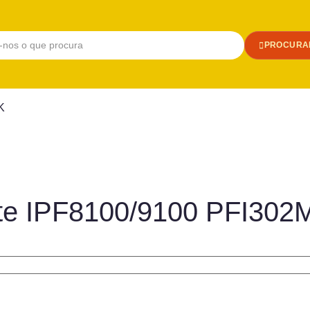
PROCURA
K
atte IPF8100/9100 PFI30