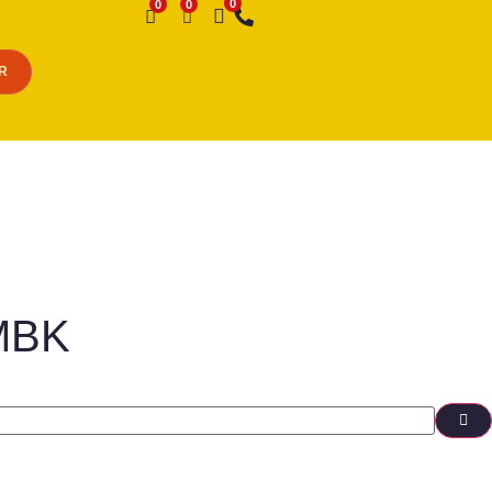
Desejo
R
2MBK