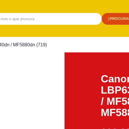
PROCURA
40dn / MF5880dn (719)
Canon
LBP63
/ MF5
MF588