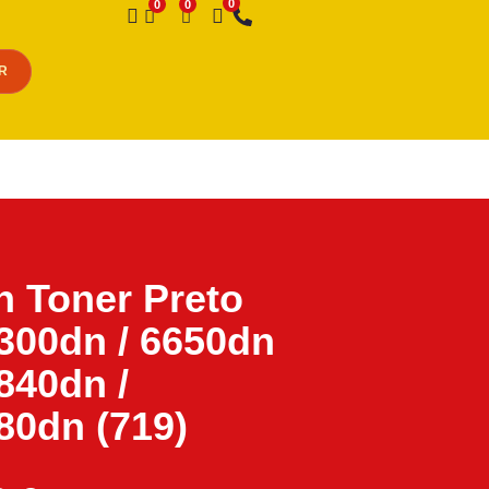
Desejo
R
 Toner Preto
00dn / 6650dn
840dn /
0dn (719)