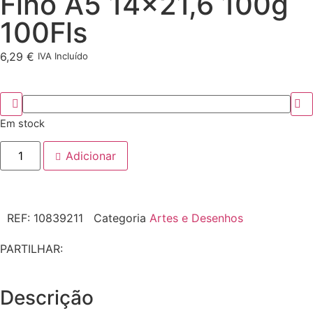
Fino A5 14×21,6 100g
100Fls
6,29
€
IVA Incluído
Em stock
Adicionar
REF:
10839211
Categoria
Artes e Desenhos
PARTILHAR:
Descrição