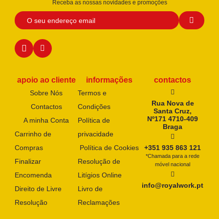
Receba as nossas novidades e promoções
apoio ao cliente
informações
contactos
Sobre Nós
Termos e
Rua Nova de
Contactos
Condições
Santa Cruz,
Nº171 4710-409
A minha Conta
Política de
Braga
Carrinho de
privacidade
Compras
Política de Cookies
+351 935 863 121
*Chamada para a rede
Finalizar
Resolução de
móvel nacional
Encomenda
Litígios Online
info@royalwork.pt
Direito de Livre
Livro de
Resolução
Reclamações