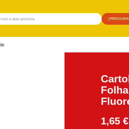
PROCURA
te
Carto
Folha
Fluor
1,65
€