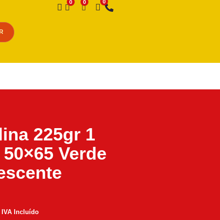
Desejo
R
lina 225gr 1
 50×65 Verde
escente
IVA Incluído