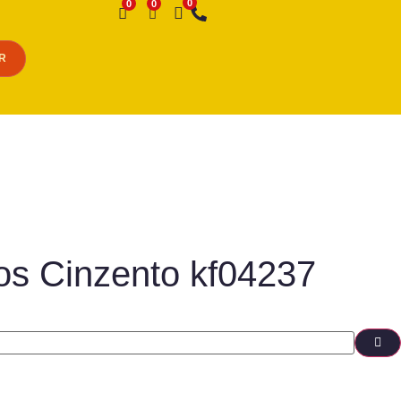
Desejo
R
os Cinzento kf04237