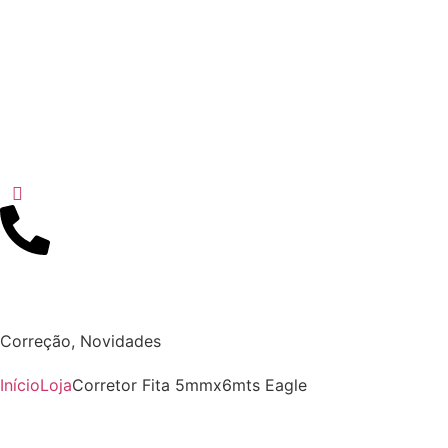
Correção
,
Novidades
Início
Loja
Corretor Fita 5mmx6mts Eagle