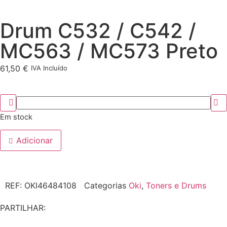
Drum C532 / C542 /
MC563 / MC573 Preto
61,50
€
IVA Incluído
Em stock
Adicionar
REF:
OKI46484108
Categorias
Oki
,
Toners e Drums
PARTILHAR: