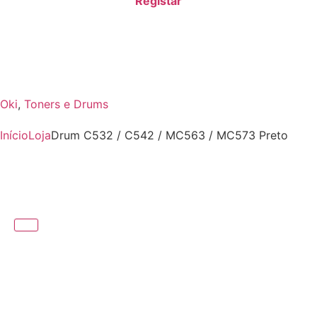
Registar
Oki
,
Toners e Drums
Início
Loja
Drum C532 / C542 / MC563 / MC573 Preto