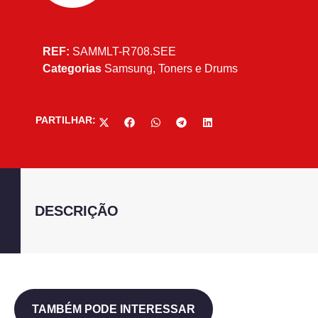
REF:
SAMMLT-R708.SEE
Categorias
Samsung
,
Toners e Drums
PARTILHAR:
DESCRIÇÃO
TAMBÉM PODE INTERESSAR