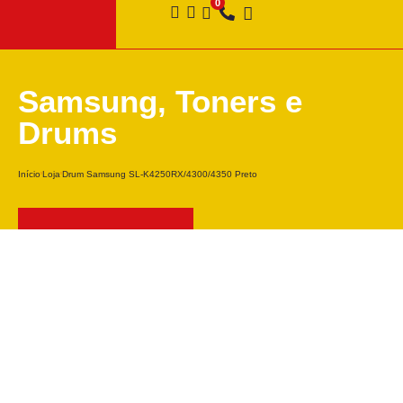
Samsung
,
Toners e
Drums
Início
Loja
Drum Samsung SL-K4250RX/4300/4350 Preto