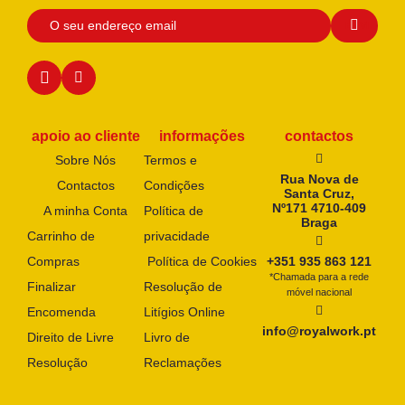
apoio ao cliente
informações
contactos
Sobre Nós
Termos e
Rua Nova de
Contactos
Condições
Santa Cruz,
Nº171 4710-409
A minha Conta
Política de
Braga
Carrinho de
privacidade
Compras
Política de Cookies
+351 935 863 121
*Chamada para a rede
Finalizar
Resolução de
móvel nacional
Encomenda
Litígios Online
info@royalwork.pt
Direito de Livre
Livro de
Resolução
Reclamações